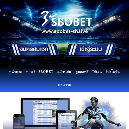
หน้าแรก
ทางเข้า SBOBET
สมัครเล่น
ดูบอลฟรี
วิธีเล่น
โปรโมชั่น
บทความ