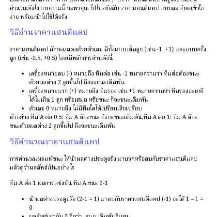
คำนวณยังไง บทความนี้ จะพาคุณ ไปไขรหัสลับ ราคาแฮนดิแคป แบบละเอียดเข้าใจ
ง่าย พร้อมนำไปใช้ได้จริง
วิธีอ่านราคาแฮนดิแคป
ราคาแฮนดิแคป มักจะแสดงด้วยตัวเลข มีทั้งแบบเต็มลูก (เช่น -1, +1) และแบบครึ่ง
ลูก (เช่น -0.5, +0.5) โดยมีหลักการอ่านดังนี้
เครื่องหมายลบ (-) หมายถึง ทีมต่อ เช่น -1 หมายความว่า ทีมต่อต้องชนะ
ด้วยผลต่าง 2 ลูกขึ้นไป ถึงจะชนะเดิมพัน
เครื่องหมายบวก (+) หมายถึง ทีมรอง เช่น +1 หมายความว่า ทีมรองจะแพ้
ได้ไม่เกิน 1 ลูก หรือเสมอ หรือชนะ ก็จะชนะเดิมพัน
ตัวเลข 0 หมายถึง ไม่มีทีมใดได้เปรียบเสียเปรียบ
ตัวอย่าง ทีม A ต่อ 0.5: ทีม A ต้องชนะ ถึงจะชนะเดิมพัน,ทีม A ต่อ 1: ทีม A ต้อง
ชนะด้วยผลต่าง 2 ลูกขึ้นไป ถึงจะชนะเดิมพัน
วิธีคำนวณราคาแฮนดิแคป
การคำนวณผลแพ้ชนะ ให้นำผลต่างประตูจริง มาบวกหรือลบกับราคาแฮนดิแคป
แล้วดูว่าผลลัพธ์เป็นอย่างไร
ทีม A ต่อ 1 ผลการแข่งขัน ทีม A ชนะ 2-1
นำผลต่างประตูจริง (2-1 = 1) มาลบกับราคาแฮนดิแคป (-1) จะได้ 1 – 1 =
0
ผลลัพธ์เท่ากับ 0 ถือว่า เสมอ เดิมพันคืนทุน