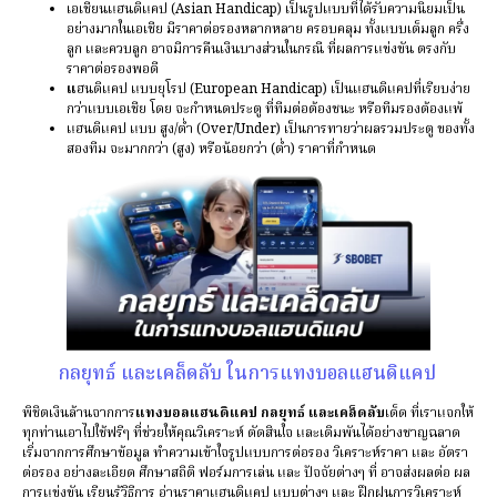
เอเชียนแฮนดิแคป (Asian Handicap) เป็นรูปแบบที่ได้รับความนิยมเป็น
อย่างมากในเอเชีย มีราคาต่อรองหลากหลาย ครอบคลุม ทั้งแบบเต็มลูก ครึ่ง
ลูก และควบลูก อาจมีการคืนเงินบางส่วนในกรณี ที่ผลการแข่งขัน ตรงกับ
ราคาต่อรองพอดี
แ
ฮนดิแคป แบบยุโรป (European Handicap) เป็นแฮนดิแคปที่เรียบง่าย
กว่าแบบเอเชีย โดย จะกำหนดประตู ที่ทีมต่อต้องชนะ หรือทีมรองต้องแพ้
แฮนดิแคป แบบ สูง/ต่ำ (Over/Under) เป็นการทายว่าผลรวมประตู ของทั้ง
สองทีม จะมากกว่า (สูง) หรือน้อยกว่า (ต่ำ) ราคาที่กำหนด
กลยุทธ์ และเคล็ดลับ ในการแทงบอลแฮนดิแคป
พิชิตเงินล้านจากการ
แทงบอลแฮนดิแคป กลยุทธ์ และเคล็ดลับ
เด็ด ที่เราแจกให้
ทุกท่านเอาไปใช้ฟรีๆ ที่ช่วยให้คุณวิเคราะห์ ตัดสินใจ และเดิมพันได้อย่างชาญฉลาด
เริ่มจากการศึกษาข้อมูล ทำความเข้าใจรูปแบบการต่อรอง วิเคราะห์ราคา และ อัตรา
ต่อรอง อย่างละเอียด ศึกษาสถิติ ฟอร์มการเล่น และ ปัจจัยต่างๆ ที่ อาจส่งผลต่อ ผล
การแข่งขัน เรียนรู้วิธีการ อ่านราคาแฮนดิแคป แบบต่างๆ และ ฝึกฝนการวิเคราะห์