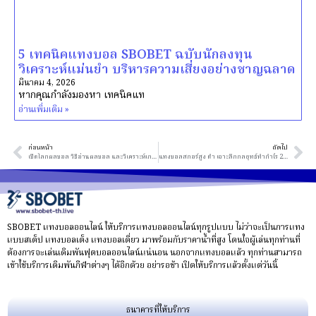
5 เทคนิคแทงบอล SBOBET ฉบับนักลงทุน
วิเคราะห์แม่นยำ บริหารความเสี่ยงอย่างชาญฉลาด
มีนาคม 4, 2026
หากคุณกำลังมองหา เทคนิคแท
อ่านเพิ่มเติม »
ก่อนหน้า
ถัดไป
เปิดโลกผลบอล วิธีอ่านผลบอล และวิเคราะห์เกมอย่างมือโปร
แทงบอลสกอร์สูง ต่ำ เจาะลึกกลยุทธ์ทำกำไร 2025
SBOBET แทงบอลออนไลน์ ให้บริการแทงบอลออนไลน์ทุกรูปแบบ ไม่ว่าจะเป็นการแทง
แบบสเต็ป แทงบอลเต็ง แทงบอลเดี่ยว มาพร้อมกับราคาน้ำที่สูง โดนใจผู้เล่นทุกท่านที่
ต้องการจะเล่นเดิมพันฟุตบอลออนไลน์แน่นอน นอกจากแทงบอลแล้ว ทุกท่านสามารถ
เข้าใช้บริการเดิมพันกีฬาต่างๆ ได้อีกด้วย อย่ารอช้า เปิดให้บริการแล้วตั้งแต่วันนี้
ธนาคารที่ให้บริการ