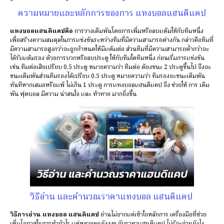
ความหมายและหลักการของการ แทงบอลแฮนดิแคป
แทงบอลแฮนดิแคปคือ
การวางเดิมพันโดยการเพิ่มหรือลบแต้มให้กับทีมหนึ่ง
เพื่อสร้างความสมดุลในการแข่งขันระหว่างทีมที่มีความสามารถต่างกัน กล่าวคือทีมที่
มีความสามารถสูงกว่าจะถูกกำหนดให้มีแต้มต่อ ส่วนทีมที่มีความสามารถต่ำกว่าจะ
ได้รับแต้มรอง ด้วยการบวกหรือลบประตู ให้กับทีมใดทีมหนึ่ง ก่อนเริ่มการแข่งขัน
เช่น ทีมต่อเสียเปรียบ 0.5 ประตู หมายความว่า ทีมต่อ ต้องชนะ 2 ประตูขึ้นไป จึงจะ
ชนะเดิมพันส่วนทีมรองได้เปรียบ 0.5 ประตู หมายความว่า ทีมรองจะชนะเดิมพัน
ทันทีหากเสมอหรือแพ้ ไม่เกิน 1 ประตู การแทงบอลแฮนดิแคป จึง ช่วยให้ การ เดิม
พัน ฟุตบอล มีความ น่าสนใจ และ ท้าทาย มากยิ่งขึ้น
วิธีอ่าน และคำนวณราคาแทงบอล แฮนดิแคป
วิธีการอ่าน แทงบอล แฮนดิแคป
อ่านไม่ยากแค่เข้าใจหลักการ เครื่องมือที่ช่วย
เพิ่มโอกาสในการทำกำไร แต่หลายคนยังงงๆ กับราคาแฮนดิแคป ไม่รู้จะอ่านยังไง