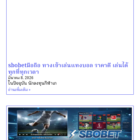
sbobetมือถือ ทางเข้าเล่นแทงบอล ราคาดี เล่นได้
ทุกที่ทุกเวลา
มีนาคม 8, 2026
ในปัจจุบัน นักลงทุนกีฬาเก
อ่านเพิ่มเติม »