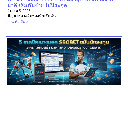
น้ำดี เดิมพันง่าย ไม่มีสะดุด
มีนาคม 5, 2026
ปัญหาคลาสสิกของนักเดิมพัน
อ่านเพิ่มเติม »