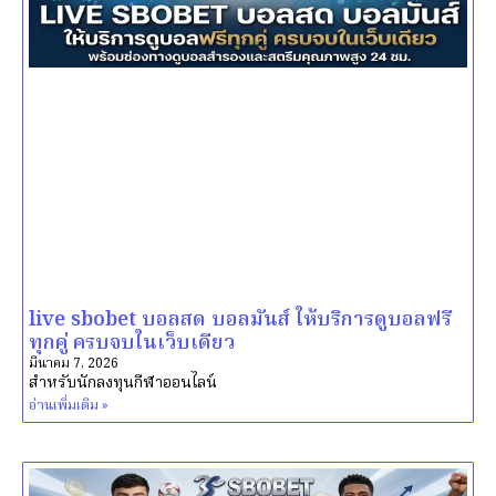
live sbobet บอลสด บอลมันส์ ให้บริการดูบอลฟรี
ทุกคู่ ครบจบในเว็บเดียว
มีนาคม 7, 2026
สำหรับนักลงทุนกีฬาออนไลน์
อ่านเพิ่มเติม »